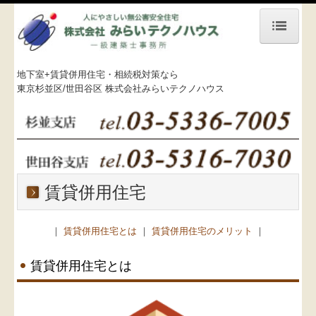
トップ
地下室+賃貸併用住宅・相続税対策なら
東京杉並区/世田谷区 株式会社みらいテクノハウス
賃貸併用住宅とは
土地を活用する
施工事例
賃貸併用住宅
お役立ちコラム
会社案内
｜
賃貸併用住宅とは
｜
賃貸併用住宅のメリット
｜
お問い合わせ
賃貸併用住宅とは
小冊子プレゼント